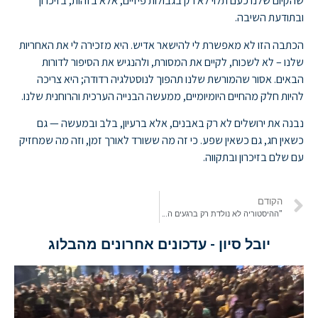
שהקיום שלנו כעם תלוי לא רק בגבולות פיזיים, אלא בזהות, בזיכרון
ובתודעת השיבה.
הכתבה הזו לא מאפשרת לי להישאר אדיש. היא מזכירה לי את האחריות
שלנו – לא לשכוח, לקיים את המסורת, ולהנגיש את הסיפור לדורות
הבאים. אסור שהמורשת שלנו תהפוך לנוסטלגיה רדודה; היא צריכה
להיות חלק מהחיים היומיומיים, ממעשה הבנייה הערכית והרוחנית שלנו.
נבנה את ירושלים לא רק באבנים, אלא ברעיון, בלב ובמעשה — גם
כשאין חג, גם כשאין שפע. כי זה מה ששורד לאורך זמן, וזה מה שמחזיק
עם שלם בזיכרון ובתקווה.
הקודם
"ההיסטוריה לא נולדת רק ברגעים החגיגיים אלא גם בלחישות" יובל סיון בהתייחסות לכתבה על כ"ט בנובמבר
יובל סיון - עדכונים אחרונים מהבלוג