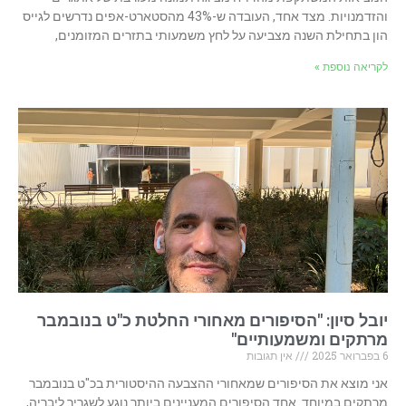
והזדמנויות. מצד אחד, העובדה ש-43% מהסטארט-אפים נדרשים לגייס
הון בתחילת השנה מצביעה על לחץ משמעותי בתזרים המזומנים,
לקריאה נוספת »
יובל סיון: "הסיפורים מאחורי החלטת כ"ט בנובמבר
מרתקים ומשמעותיים"
6 בפברואר 2025
אין תגובות
אני מוצא את הסיפורים שמאחורי ההצבעה ההיסטורית בכ"ט בנובמבר
מרתקים במיוחד. אחד הסיפורים המעניינים ביותר נוגע לשגריר ליבריה,