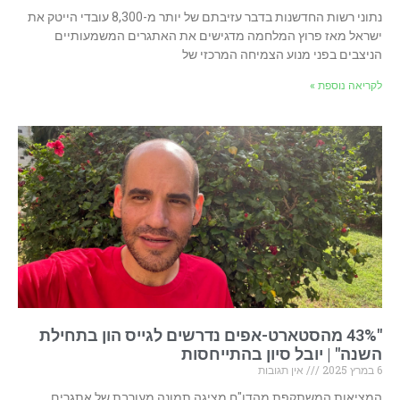
נתוני רשות החדשנות בדבר עזיבתם של יותר מ-8,300 עובדי הייטק את
ישראל מאז פרוץ המלחמה מדגישים את האתגרים המשמעותיים
הניצבים בפני מנוע הצמיחה המרכזי של
לקריאה נוספת »
"43% מהסטארט-אפים נדרשים לגייס הון בתחילת
השנה" | יובל סיון בהתייחסות
6 במרץ 2025
אין תגובות
המציאות המשתקפת מהדו"ח מציגה תמונה מעורבת של אתגרים