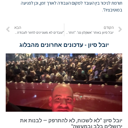
תורמת לניכור בין העובד למקום העבודה לאורך זמן, וכן לפגיעה
במוטיבציה".
הקודם
הבא
יובל סיוון באתר 'אשקלון נט': "התרבות הארגונית משפיעה מאוד על המוטיבציה של השכירים בישראל"
"עובדים לא מעוניינים לחזור לעבודה" | מתוך רשת 13
יובל סיון - עדכונים אחרונים מהבלוג
יובל סיון: "לא לשכוח, לא להתרפק — לבנות את
ירושלים בלב ובמעשה"