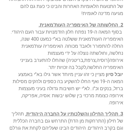
של התנועות הלאומיות האחרות והבינו כי כעת גם להם
מגיעה מדינה לאומית!
2. החלשותה של האימפריה העות'מאנית.
בסוף המאה ה-19 נפתח חלון הזדמנויות עבור העם היהודי.
האימפריה העות'מאנית ששלטה בא"י כמעט 400 שנה,
החלה להתפורר ולאבד מכוחה. האימפריה עות'מאנית
נחלשה, וחולשתה נוצלה על ידי מעצמות
אירופה(רוסיה,צרפת,בריטניה) שהחלו להתערב בענייני
האימפריה החלשה,לקבל בה זכויות יתר.
יובל סיון
מציין כי זהו עניין מיוחד אשר גילו בא"י באמצע
המאה ה-19 ואף החלו להשקיע בה כספים ולהקים מסילות
ברזל, בנקים וכ"ו…לא"י יש חשיבות גדולה בעיני מעצמות
אירופה כצומת מרכזי בין שלוש יבשות :אסיה, אפריקה,
אירופה.
3. תהליך החילון והשלכותיו על החברה היהודית.
תהליך
של חילון (התרחקות מן הדת) התרחש גם בחברה הכללית
וגם בקרב היהודים. היהודים הבינו שעליהם לקחת את גורלם